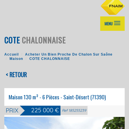
MENU
COTE
CHALONNAISE
Accueil
Acheter Un Bien Proche De Chalon Sur Saône
Maison
COTE CHALONNAISE
< RETOUR
Maison 130 m² - 6 Pièces - Saint-Désert (71390)
225 000
€
PRIX
Biens vendus
Ref 185255239