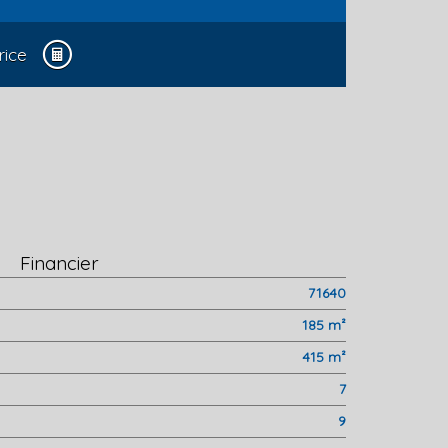
rice
Financier
71640
185 m²
415 m²
7
9