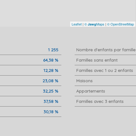
Leaflet
|
©
Maps
|
© OpenStreetMap
Jawg
1 255
Nombre d'enfants par famille
64,38 %
Familles sans enfant
12,28 %
Familles avec 1 ou 2 enfants
23,08 %
Maisons
32,25 %
Appartements
37,58 %
Familles avec 3 enfants
30,18 %