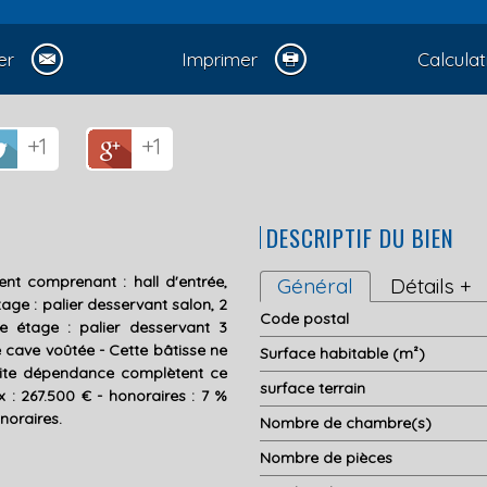
er
Imprimer
Calculat
+1
+1
DESCRIPTIF DU BIEN
t comprenant : hall d'entrée,
Général
Détails +
tage : palier desservant salon, 2
Code postal
 étage : palier desservant 3
cave voûtée - Cette bâtisse ne
Surface habitable (m²)
tite dépendance complètent ce
surface terrain
ix : 267.500 € - honoraires : 7 %
noraires.
Nombre de chambre(s)
Nombre de pièces