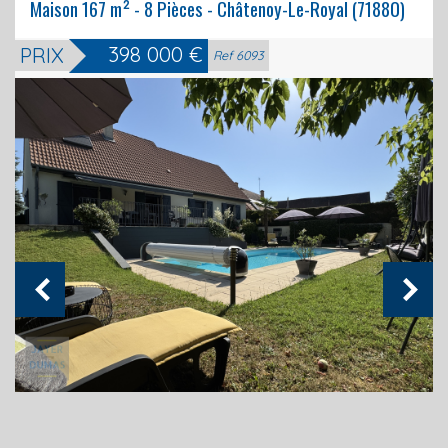
Maison 167 m² - 8 Pièces - Châtenoy-Le-Royal (71880)
398 000
€
PRIX
Exclusivité
Ref 6093