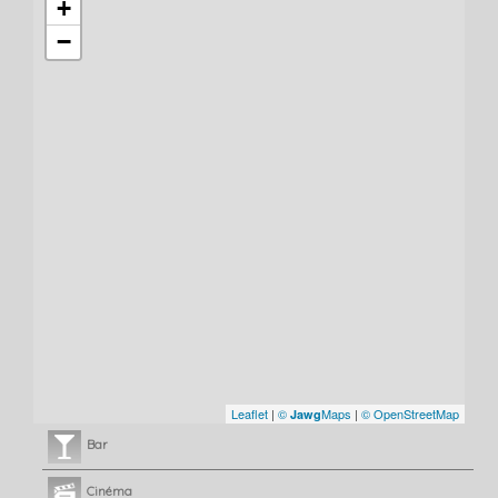
+
−
Leaflet
|
©
Maps
|
© OpenStreetMap
Jawg
Bar
Cinéma