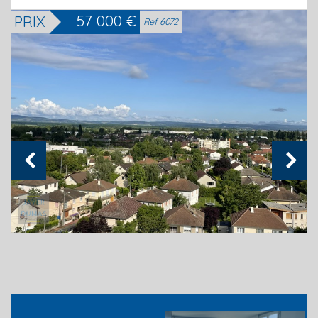
57 000
€
PRIX
Ref 6072