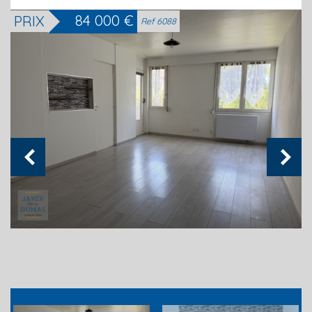
84 000
€
PRIX
Ref 6088