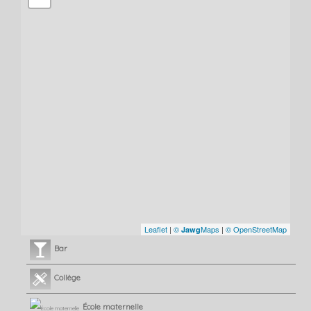
Leaflet
|
©
Maps
|
© OpenStreetMap
Jawg
Bar
Collège
École maternelle