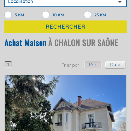
Localisation
5 KM
10 KM
25 KM
RECHERCHER
Achat Maison
À CHALON SUR SAÔNE
1
Prix
Date
Trier par :