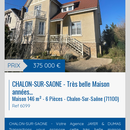
PRIX
375 000
€
CHALON-SUR-SAONE - Très belle Maison
années...
Maison 146 m² - 6 Pièces - Chalon-Sur-Saône (71100)
Ref 6099
CHALON-SUR-SAONE - Votre Agence JAYER & DUMAS
Transactions vous propose cette très belle maison