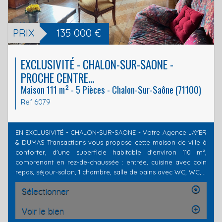
PRIX
135 000
€
EXCLUSIVITÉ - CHALON-SUR-SAONE -
PROCHE CENTRE...
Maison 111 m² - 5 Pièces - Chalon-Sur-Saône (71100)
Ref 6079
EN EXCLUSIVITÉ - CHALON-SUR-SAONE - Votre Agence JAYER
& DUMAS Transactions vous propose cette maison de ville à
conforter, d'une superficie habitable d'environ 110 m²,
comprenant en rez-de-chaussée : entrée, cuisine avec coin
repas, séjour-salon, 1 chambre, salle de bains avec WC, WC,...
Sélectionner
Voir le bien