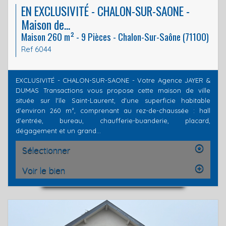
EN EXCLUSIVITÉ - CHALON-SUR-SAONE -
Maison de...
Maison 260 m² - 9 Pièces - Chalon-Sur-Saône (71100)
Ref 6044
EXCLUSIVITÉ - CHALON-SUR-SAONE - Votre Agence JAYER &
DUMAS Transactions vous propose cette maison de ville
située sur l'île Saint-Laurent, d'une superficie habitable
d'environ 260 m², comprenant au rez-de-chaussée : hall
d'entrée, bureau, chaufferie-buanderie, placard,
dégagement et un grand...
Sélectionner
Voir le bien