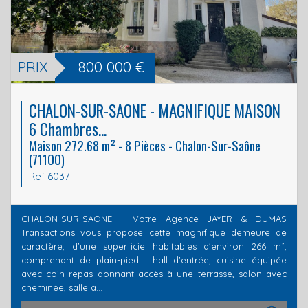
PRIX
800 000
€
CHALON-SUR-SAONE - MAGNIFIQUE MAISON
6 Chambres...
Maison 272.68 m² - 8 Pièces - Chalon-Sur-Saône
(71100)
Ref 6037
CHALON-SUR-SAONE - Votre Agence JAYER & DUMAS
Transactions vous propose cette magnifique demeure de
caractère, d'une superficie habitables d'environ 266 m²,
comprenant de plain-pied : hall d'entrée, cuisine équipée
avec coin repas donnant accès à une terrasse, salon avec
cheminée, salle à...