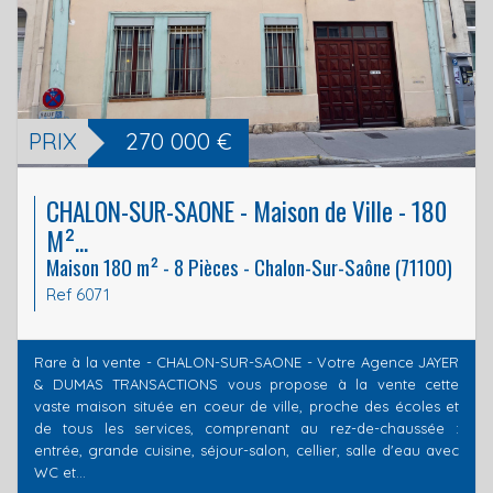
PRIX
270 000
€
CHALON-SUR-SAONE - Maison de Ville - 180
M²...
Maison 180 m² - 8 Pièces - Chalon-Sur-Saône (71100)
Ref 6071
Rare à la vente - CHALON-SUR-SAONE - Votre Agence JAYER
& DUMAS TRANSACTIONS vous propose à la vente cette
vaste maison située en coeur de ville, proche des écoles et
de tous les services, comprenant au rez-de-chaussée :
entrée, grande cuisine, séjour-salon, cellier, salle d'eau avec
WC et...