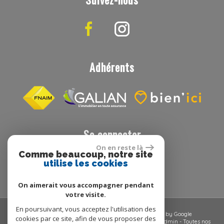
Adhérents
Se connecter
On en reste là
Comme beaucoup, notre site
utilise les cookies
Espace propriétaire
On aimerait vous accompagner pendant
votre visite.
En poursuivant, vous acceptez l'utilisation des
© 2026 | Tous droits réservés | Traduction powered by Google
cookies par ce site, afin de vous proposer des
Plan du site
-
Mentions légales
-
Nos honoraires
-
Liens
-
Admin
-
Toutes nos