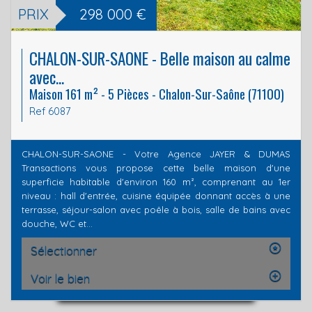
PRIX
298 000
€
CHALON-SUR-SAONE - Belle maison au calme
avec...
Maison 161 m² - 5 Pièces - Chalon-Sur-Saône (71100)
Ref 6087
CHALON-SUR-SAONE - Votre Agence JAYER & DUMAS
Transactions vous propose cette belle maison d'une
superficie habitable d'environ 160 m², comprenant au 1er
niveau : hall d'entrée, cuisine équipée donnant accès à une
terrasse, séjour-salon avec poêle à bois, salle de bains avec
douche, WC et...
Sélectionner
Voir le bien