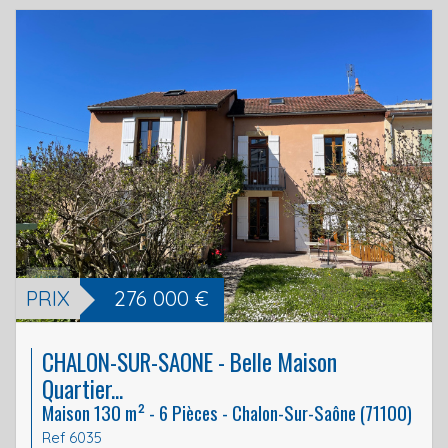
PRIX
276 000
€
CHALON-SUR-SAONE - Belle Maison
Quartier...
Maison 130 m² - 6 Pièces - Chalon-Sur-Saône (71100)
Ref 6035