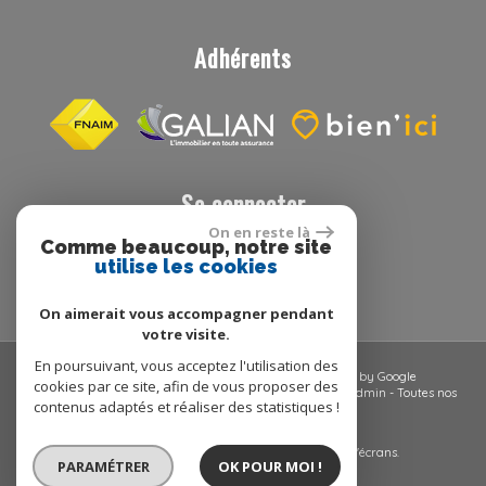
Adhérents
Se connecter
On en reste là
Comme beaucoup, notre site
utilise les cookies
Espace propriétaire
On aimerait vous accompagner pendant
votre visite.
En poursuivant, vous acceptez l'utilisation des
© 2026 | Tous droits réservés | Traduction powered by Google
cookies par ce site, afin de vous proposer des
Plan du site
-
Mentions légales
-
Nos honoraires
-
Liens
-
Admin
-
Toutes nos
contenus adaptés et réaliser des statistiques !
annonces
-
Politique RGPD
Site internet compatible multi-supports,
un seul site adaptable à tous les types d'écrans.
PARAMÉTRER
OK POUR MOI !