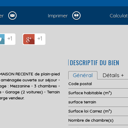
er
Imprimer
Calculat
+1
+1
DESCRIPTIF DU BIEN
MAISON RECENTE de plain-pied
Général
Détails +
e aménagée ouverte sur séjour -
Code postal
tage : Mezzanine - 3 chambres -
- Garage (2 voitures) - Terrain
Surface habitable (m²)
arge vendeur.
surface terrain
Surface loi Carrez (m²)
Nombre de chambre(s)