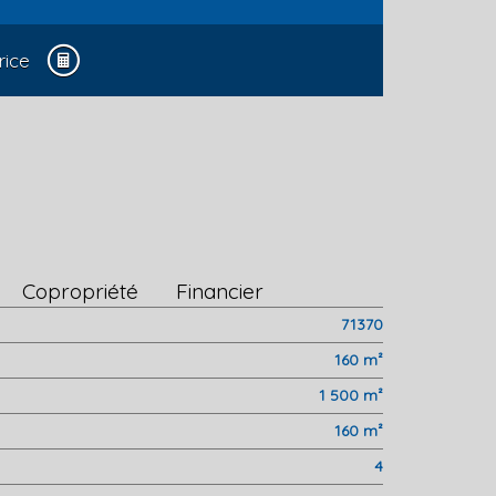
rice
Copropriété
Financier
71370
160 m²
1 500 m²
160 m²
4