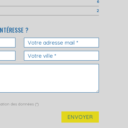
6
2
INTÉRESSE ?
isation des données (*)
ENVOYER