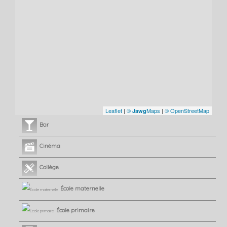
Leaflet
|
©
Maps
|
© OpenStreetMap
Jawg
Bar
Cinéma
Collège
École maternelle
École primaire