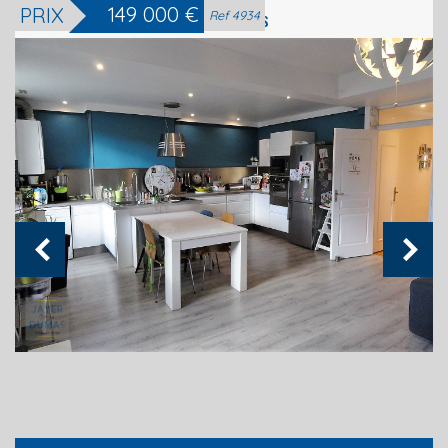
149 000
€
PRIX
Biens vendus
Ref 4934