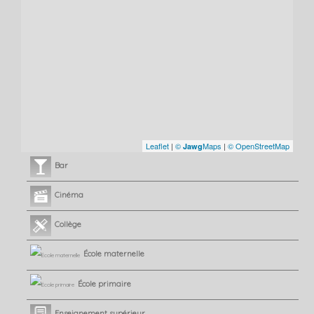
Leaflet
|
©
Maps
|
© OpenStreetMap
Jawg
Bar
Cinéma
Collège
École maternelle
École primaire
Enseignement supérieur