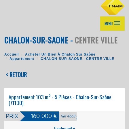
MENU
CHALON-SUR-SAONE -
CENTRE VILLE
Accueil
Acheter Un Bien À Chalon Sur Saône
Appartement
CHALON-SUR-SAONE - CENTRE VILLE
< RETOUR
Appartement 103 m² - 5 Pièces - Chalon-Sur-Saône
(71100)
160 000
€
PRIX
Biens vendus
Ref 4668
Exclusivité