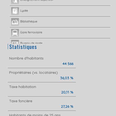
Lycée
Bibliothèque
Gare ferroviaire
Bureau de poste
Statistiques
Mairie
Nombre d'habitants
44 566
Presse et Tabac
Propriétaires (vs. locataires)
36,03 %
Taxe habitation
20,11 %
Taxe foncière
27,26 %
Habitants de moins de 25 ans