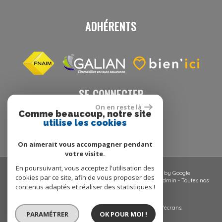
ADHÉRENTS
SE CONNECTER
On en reste là
Comme beaucoup, notre site
utilise les cookies
Espace propriétaire
On aimerait vous accompagner pendant
votre visite.
En poursuivant, vous acceptez l'utilisation des
© 2026 | Tous droits réservés | Traduction powered by Google
cookies par ce site, afin de vous proposer des
Plan du site
-
Mentions légales
-
Nos honoraires
-
Liens
-
Admin
-
Toutes nos
contenus adaptés et réaliser des statistiques !
annonces
-
Politique RGPD
Site internet compatible multi-supports,
un seul site adaptable à tous les types d'écrans.
PARAMÉTRER
OK POUR MOI !