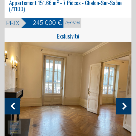
Appartement 151.66 m² - 7 Pièces - Chalon-Sur-Saône
(71100)
245 000
€
PRIX
Biens vendus
Ref 5818
Exclusivité