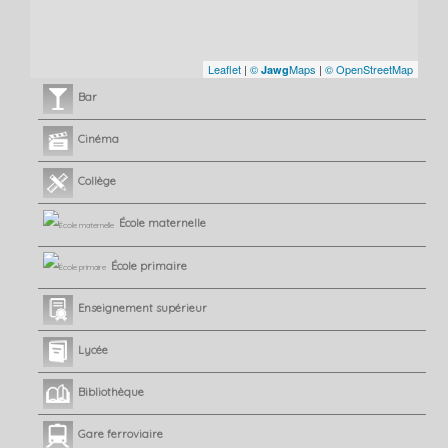
Leaflet
|
©
Maps
|
© OpenStreetMap
Jawg
Bar
Cinéma
Collège
École maternelle
École primaire
Enseignement supérieur
Lycée
Bibliothèque
Gare ferroviaire